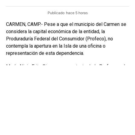
Publicado
hace 5 horas
CARMEN, CAMP.- Pese a que el municipio del Carmen se
considera la capital económica de la entidad, la
Produraduría Federal del Consumidor (Profeco), no
contempla la apertura en la Isla de una oficina o
representación de esta dependencia.
María Alicia Fritz Sierra, representante de la Profeco en la
entidad expuso que el número de quejas que se
presentan en linea, no justifican la posibilidad de abrir
oficinas en la plaza.
Detalló que los consumidores que consideren que sus
derechos están siendo violentados, deben presentar sus
quejas en línea o comunicarse a las oficinas en la capital
del estadp o a la Ciudad de México, para que se les
atienda.