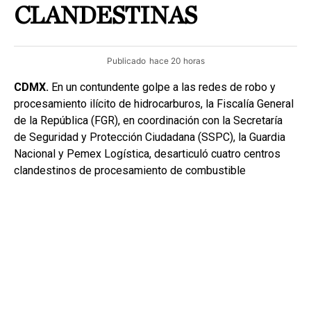
CLANDESTINAS
Publicado
hace 20 horas
CDMX.
En un contundente golpe a las redes de robo y
procesamiento ilícito de hidrocarburos, la Fiscalía General
de la República (FGR), en coordinación con la Secretaría
de Seguridad y Protección Ciudadana (SSPC), la Guardia
Nacional y Pemex Logística, desarticuló cuatro centros
clandestinos de procesamiento de combustible
localizados en tres entidades del país.
Los inmuebles, convertidos en verdaderas “refinerías”
ilegales, fueron ubicados en San Luis Potosí (dos),
Hidalgo y Morelos, como resultado de una investigación
de inteligencia iniciada a partir de denuncias anónimas y
del intercambio permanente de información al interior del
Gabinete de Seguridad.