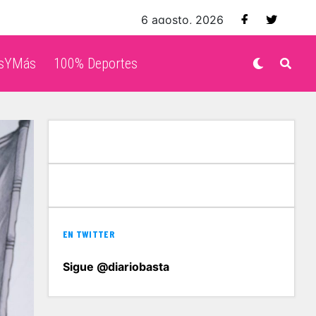
6 agosto, 2026
isYMás
100% Deportes
EN TWITTER
Sigue @diariobasta