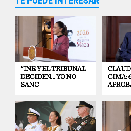
TE PUEDE INTERESAR
“INE Y EL TRIBUNAL
CLAUDI
DECIDEN… YO NO
CIMA: 
SANC
APROB