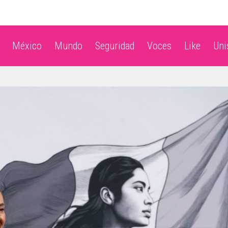
México
Mundo
Seguridad
Voces
Like
Un