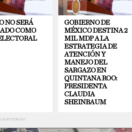
O NO SERÁ
GOBIERNO DE
ZADO COMO
MÉXICO DESTINA 2
ELECTORAL
MIL MDP A LA
ESTRATEGIA DE
ATENCIÓN Y
MANEJO DEL
SARGAZO EN
QUINTANA ROO:
PRESIDENTA
CLAUDIA
SHEINBAUM
DVERTISEMENT