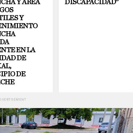
NCHA Y ÁREA
DISCAPACIDAD”
EGOS
ILES Y
NIMIENTO
NCHA
DA
NTE EN LA
IDAD DE
AL,
IPIO DE
ECHE
DVERTISEMENT