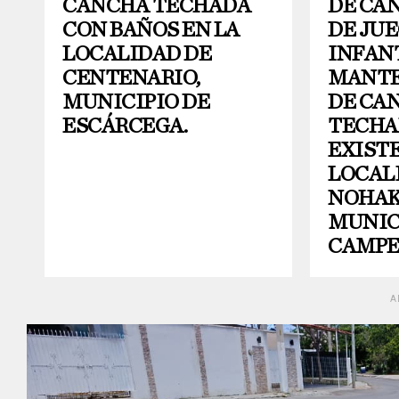
CANCHA TECHADA
DE CA
CON BAÑOS EN LA
DE JU
LOCALIDAD DE
INFANT
CENTENARIO,
MANTE
MUNICIPIO DE
DE CA
ESCÁRCEGA.
TECHA
EXISTE
LOCAL
NOHAK
MUNIC
CAMP
A