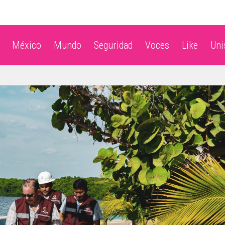
México
Mundo
Seguridad
Voces
Like
Un