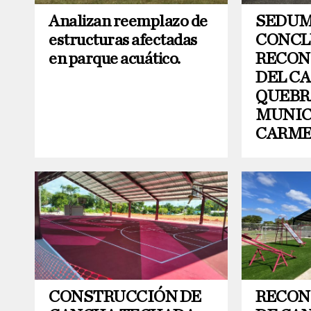
Analizan reemplazo de
SEDU
estructuras afectadas
CONCL
en parque acuático.
RECON
DEL C
QUEBR
MUNIC
CARM
CONSTRUCCIÓN DE
RECON