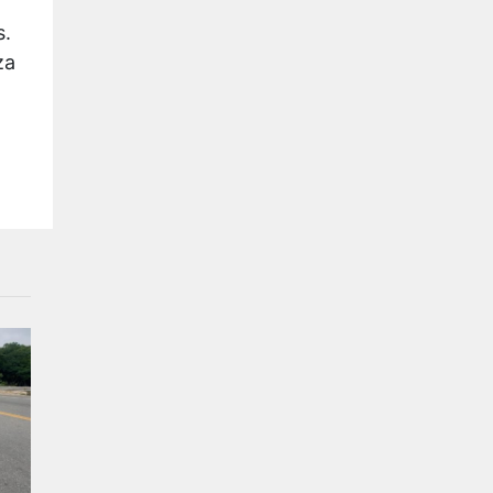
s.
za