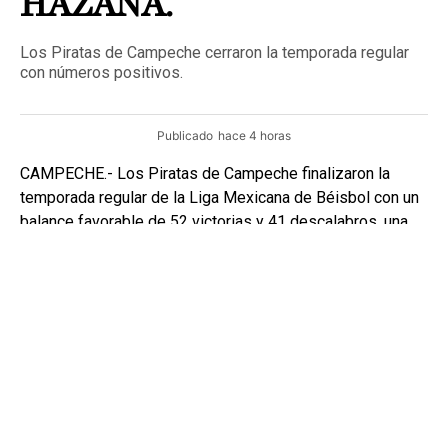
HAZAÑA.
Los Piratas de Campeche cerraron la temporada regular
con números positivos.
Publicado
hace 4 horas
CAMPECHE.- Los Piratas de Campeche finalizaron la
temporada regular de la Liga Mexicana de Béisbol con un
balance favorable de 52 victorias y 41 descalabros, una
marca que les permitió colocarse entre los mejores
equipos de la Zona Sur.
Con este resultado, la novena filibustera aseguró su
participación en la postemporada y se declaró lista para
enfrentar un nuevo reto en busca de avanzar a las
siguientes etapas del campeonato.