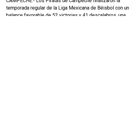
CAMPECHE.- Los Piratas de Campeche finalizaron la
temporada regular de la Liga Mexicana de Béisbol con un
balance favorable de 52 victorias y 41 descalabros, una
marca que les permitió colocarse entre los mejores
equipos de la Zona Sur.
Con este resultado, la novena filibustera aseguró su
participación en la postemporada y se declaró lista para
enfrentar un nuevo reto en busca de avanzar a las
siguientes etapas del campeonato.
Este fin de semana, los Piratas iniciarán su camino en los
playoffs frente a los Pericos de Puebla, en una serie
donde el equipo campechano intentará demostrar el
crecimiento que ha tenido durante la campaña.