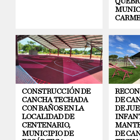
QUEBR
MUNIC
CARM
CONSTRUCCIÓN DE
RECON
CANCHA TECHADA
DE CA
CON BAÑOS EN LA
DE JU
LOCALIDAD DE
INFANT
CENTENARIO,
MANTE
MUNICIPIO DE
DE CA