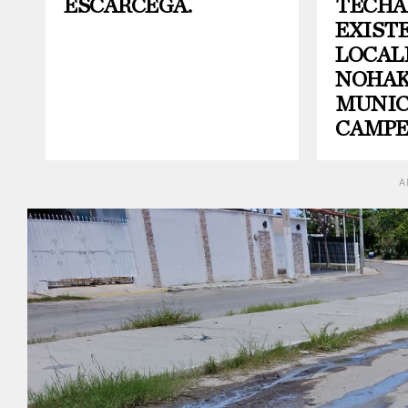
ESCÁRCEGA.
TECHA
EXISTE
LOCAL
NOHAK
MUNIC
CAMP
A