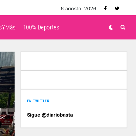
6 agosto, 2026
isYMás
100% Deportes
EN TWITTER
Sigue @diariobasta