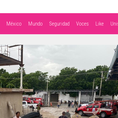
México
Mundo
Seguridad
Voces
Like
Un