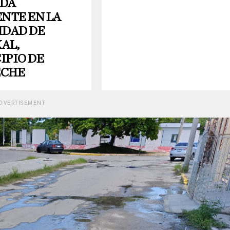
DA
NTE EN LA
IDAD DE
AL,
IPIO DE
ECHE
DVERTISEMENT