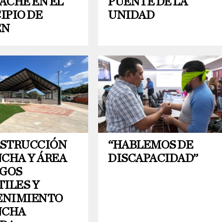
ACHE EN EL
PUENTE DE LA
IPIO DE
UNIDAD
EN
STRUCCIÓN
“HABLEMOS DE
NCHA Y ÁREA
DISCAPACIDAD”
EGOS
ILES Y
NIMIENTO
NCHA