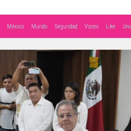
México
Mundo
Seguridad
Voces
Like
Un