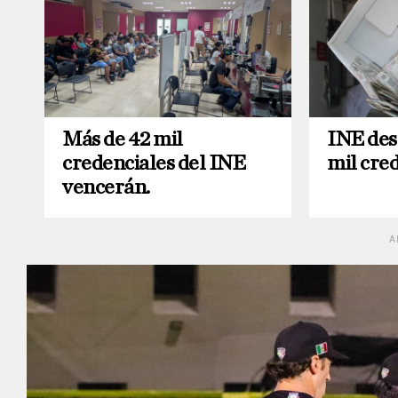
Más de 42 mil
INE des
credenciales del INE
mil cred
vencerán.
A