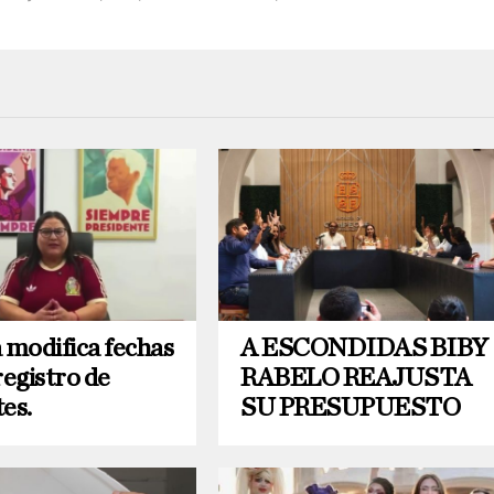
modifica fechas
A ESCONDIDAS BIBY
registro de
RABELO REAJUSTA
es.
SU PRESUPUESTO