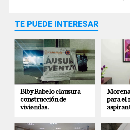
TE PUEDE INTERESAR
Biby Rabelo clausura
Morena 
construcción de
para el 
viviendas.
aspirant