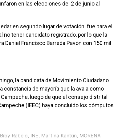
nfaron en las elecciones del 2 de junio al
uedar en segundo lugar de votación. fue para el
 no tener candidato registrado, por lo que la
ra Daniel Francisco Barreda Pavón con 150 mil
mingo, la candidata de Movimiento Ciudadano
 la constancia de mayoría que la avala como
e Campeche, luego de que el consejo distrital
de Campeche (IEEC) haya concluido los cómputos
Biby Rabelo
,
INE
,
Martina Kantún
,
MORENA