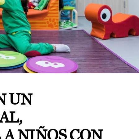
N UN
AL,
 A NIÑOS CON