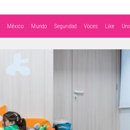
México
Mundo
Seguridad
Voces
Like
Un