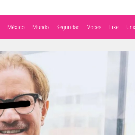
México
Mundo
Seguridad
Voces
Like
Un