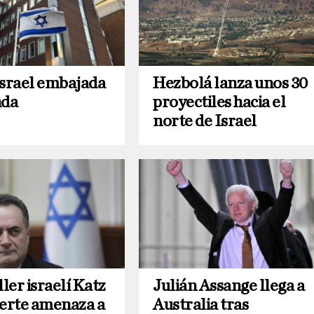
Israel embajada
Hezbolá lanza unos 30
nda
proyectiles hacia el
norte de Israel
ller israelí Katz
Julián Assange llega a
uerte amenaza a
Australia tras