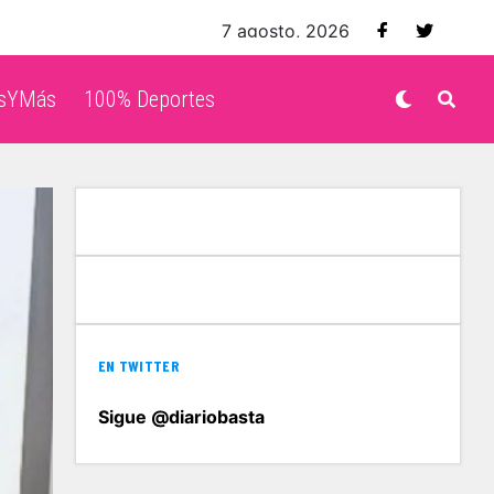
7 agosto, 2026
isYMás
100% Deportes
EN TWITTER
Sigue @diariobasta