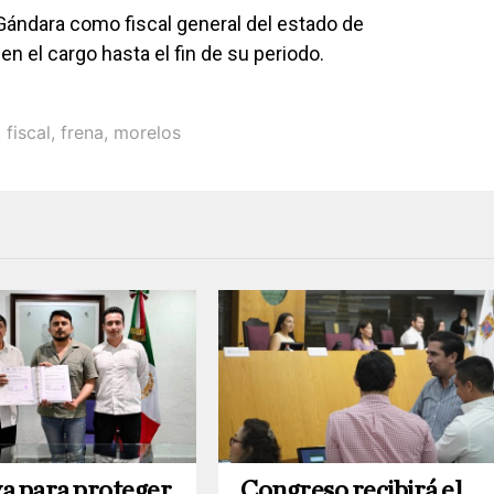
Gándara como fiscal general del estado de
en el cargo hasta el fin de su periodo.
,
fiscal
,
frena
,
morelos
va para proteger
Congreso recibirá el