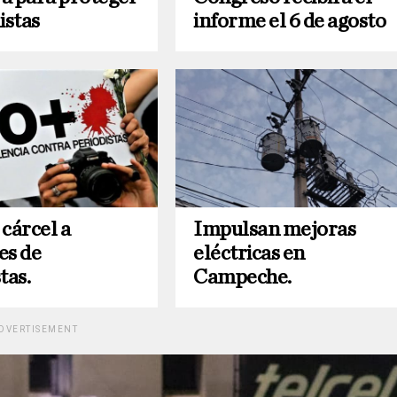
istas
informe el 6 de agosto
cárcel a
Impulsan mejoras
es de
eléctricas en
tas.
Campeche.
DVERTISEMENT