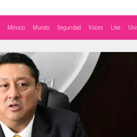
México
Mundo
Seguridad
Voces
Like
Un