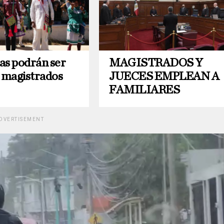
as podrán ser
MAGISTRADOS Y
o magistrados
JUECES EMPLEAN A
FAMILIARES
DVERTISEMENT