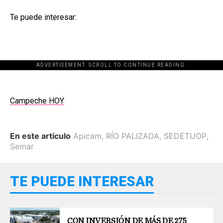
Te puede interesar:
ADVERTISEMENT. SCROLL TO CONTINUE READING.
Campeche HOY
En este artículo
Apicam
,
RÍO PALIZADA
,
SEDETUOP
,
Semar
TE PUEDE INTERESAR
CON INVERSIÓN DE MÁS DE 275