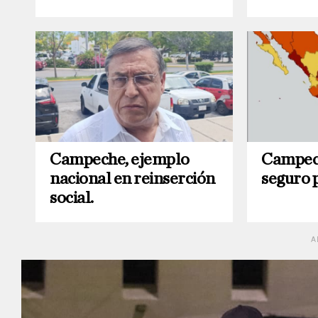
Campeche, ejemplo
Campech
nacional en reinserción
seguro p
social.
A