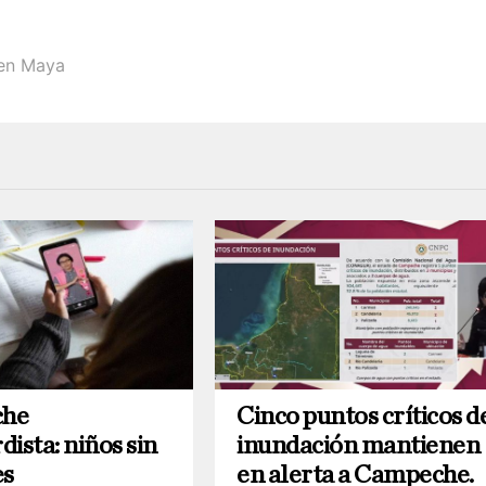
en Maya
he
Cinco puntos críticos d
ista: niños sin
inundación mantienen
es
en alerta a Campeche.