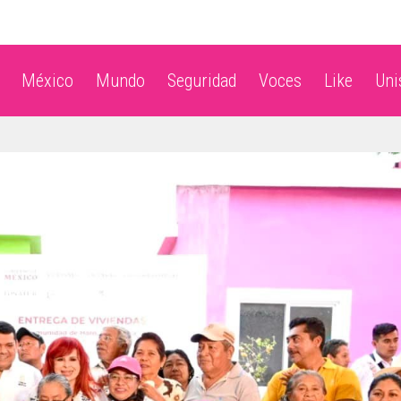
México
Mundo
Seguridad
Voces
Like
Un