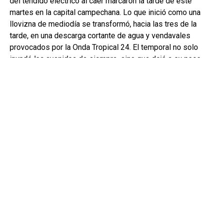
del tendido eléctrico al caer marcaron la tarde de este
martes en la capital campechana. Lo que inició como una
llovizna de mediodía se transformó, hacia las tres de la
tarde, en una descarga cortante de agua y vendavales
provocados por la Onda Tropical 24. El temporal no solo
inundó las avenidas de siempre, sino que dejó a su paso
una estampa de alto riesgo, dos postes — uno de madera
y otro de concreto— colapsados de golpe sobre la cinta
asfáltica.
El punto crítico ocurrió en el poblado de Imí 2, sobre la
calle 13 (entre 8 y 10). Ahí, ráfagas violentas derribaron
los postes de servicio público, obligando al cierre total de
la vialidad por parte de personal de Protección Civil
mientras las familias de la zona aguardaban el arribo de
las cuadrillas para sustituir los postes. Pese a la
gravedad del impacto, no se reportaron personas
lesionadas, aunque áreas circundantes a la Universidad
Autónoma de Campeche (UAC) sufrieron cortes de energía