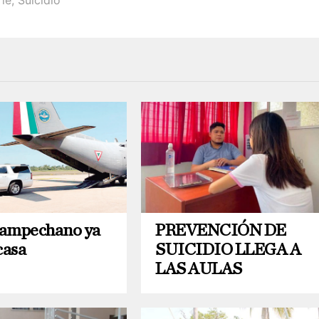
rie
,
Suicidio
campechano ya
PREVENCIÓN DE
casa
SUICIDIO LLEGA A
LAS AULAS