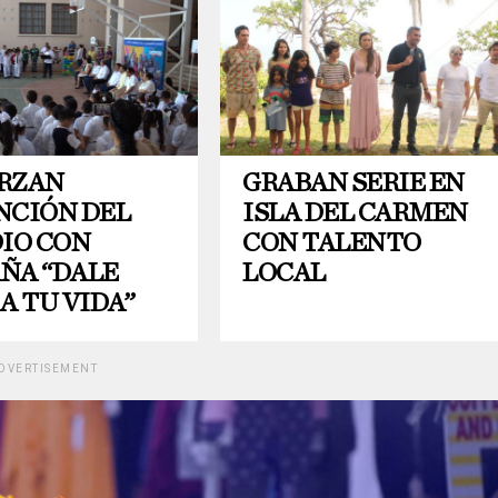
RZAN
GRABAN SERIE EN
NCIÓN DEL
ISLA DEL CARMEN
DIO CON
CON TALENTO
ÑA “DALE
LOCAL
A TU VIDA”
DVERTISEMENT