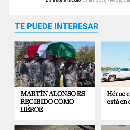
En este artículo
Chernobyl
,
Héroe
,
Se
TE PUEDE INTERESAR
MARTÍN ALONSO ES
Héroe 
RECIBIDO COMO
está en 
HÉROE