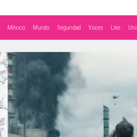
México
Mundo
Seguridad
Voces
Like
Un