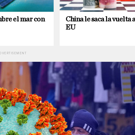
ubre el mar con
China le saca la vuelta 
EU
DVERTISEMENT