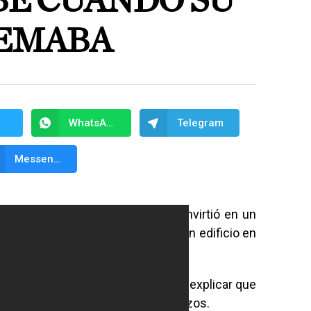
BÉ CUANDO SU
UEMABA
WhatsApp
Telegram
Messenger
ang, un vendedor de leche se convirtió en un
 a tiempo a un bebé que cayó de un edificio en
e de China.
diarias, vio a una mujer intentando explicar que
ficio en llamas con un bebé en brazos.