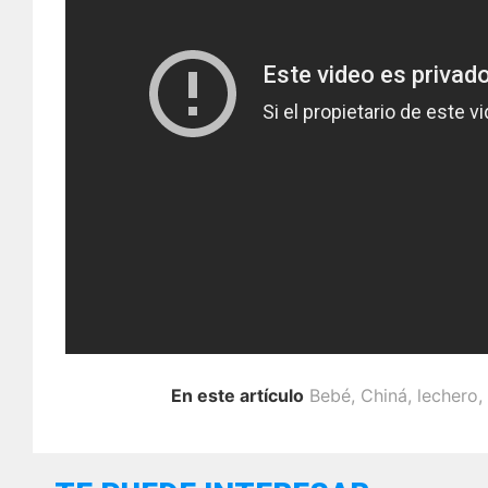
Sin dudarlo acudió al rescate. Utiliz
Gang se subió al balcón del segundo 
techo de la entrada del edificio para
alcanzar al pequeño.
Cuando la madre pretendía entregar e
envuelto se abrió y dejó caer al be
atraparlo y ponerlo a salvo, mientras 
Posteriormente, ayudaron a la madre
humeante, y quien de acuerdo a med
En este artículo
Bebé
,
Chiná
,
lechero
,