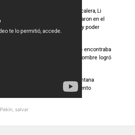
ando su camión de reparto como escalera, Li
piso y dos de sus colegas se ubicaron en el
 cubrir la mayor cantidad de terreno y poder
l niño a Li, la cobija con la que se encontraba
bé al vacío. Afortunadamente, el hombre logró
mantenía el equilibrio.
, Wang Zhimin, que pendía de la ventana
ios locales, mostró su agradecimiento
Pekín
,
salvar