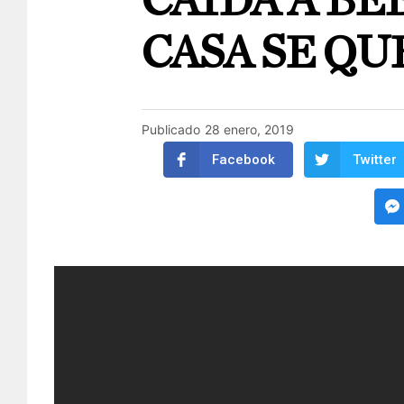
CAÍDA A BE
CASA SE Q
Publicado
28 enero, 2019
Facebook
Twitter
PEKIN, CHINA.
Hace unos días Li G
verdadero héroe cuando atrapó justo
la provincia de Heilogjiang, al norest
Mientras realizaba sus reparticiones 
una madre estaba atrapada en un edi