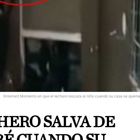
(Internet) Momento en que el lechero rescata al niño cuando su casa se quem
HERO SALVA DE