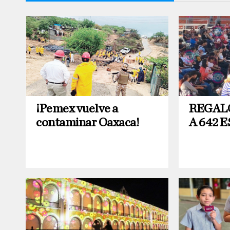
¡Pemex vuelve a
REGAL
contaminar Oaxaca!
A 642 