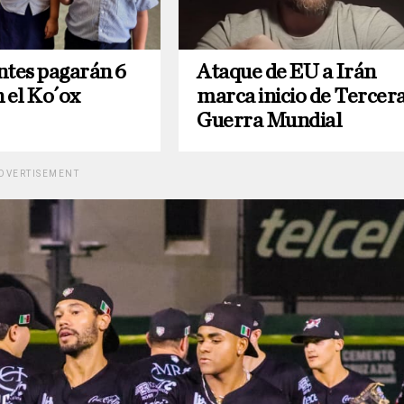
ntes pagarán 6
Ataque de EU a Irán
 el Ko´ox
marca inicio de Tercer
Guerra Mundial
DVERTISEMENT