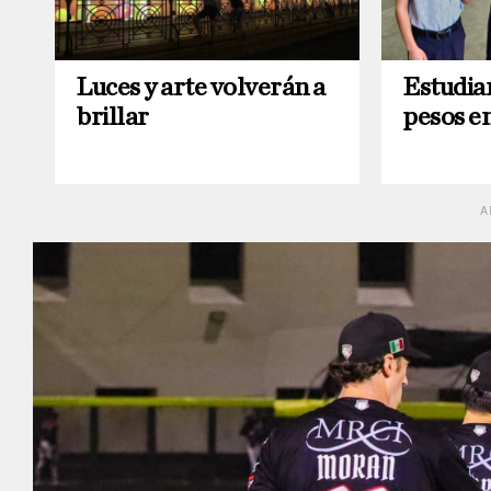
Luces y arte volverán a
Estudia
brillar
pesos en
A