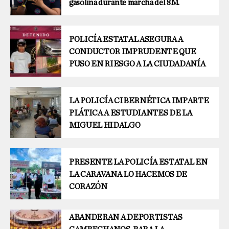
gasolina durante marcha del 8M.
POLICÍA ESTATAL ASEGURA A
CONDUCTOR IMPRUDENTE QUE
PUSO EN RIESGO A LA CIUDADANÍA
LA POLICÍA CIBERNÉTICA IMPARTE
PLÁTICA A ESTUDIANTES DE LA
MIGUEL HIDALGO
PRESENTE LA POLICÍA ESTATAL EN
LA CARAVANA LO HACEMOS DE
CORAZÓN
ABANDERAN A DEPORTISTAS