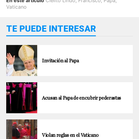
En este artículo
Cielito Lindo
,
Francisco
,
Papa
,
Vaticano
TE PUEDE INTERESAR
Invitación al Papa
Acusan al Papa de encubrir pederastas
Violan reglas en el Vaticano