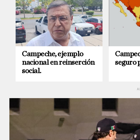
Campeche, ejemplo
Campech
nacional en reinserción
seguro p
social.
A