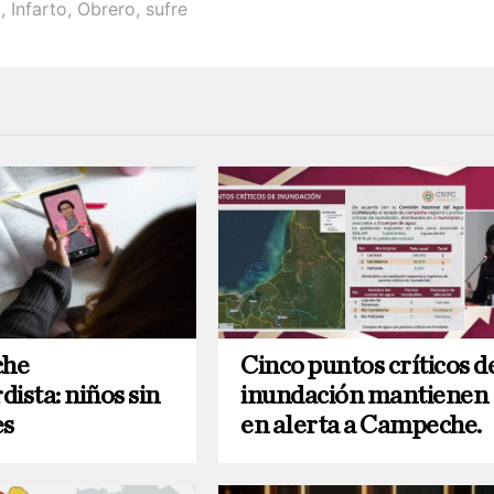
o
,
Infarto
,
Obrero
,
sufre
he
Cinco puntos críticos d
ista: niños sin
inundación mantienen
es
en alerta a Campeche.