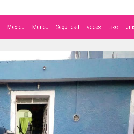
México
Mundo
Seguridad
Voces
Like
Un