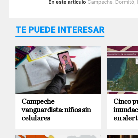
En este artículo
Campeche
,
Dormitó
,
TE PUEDE INTERESAR
Campeche
Cinco pu
vanguardista: niños sin
inundac
celulares
en aler