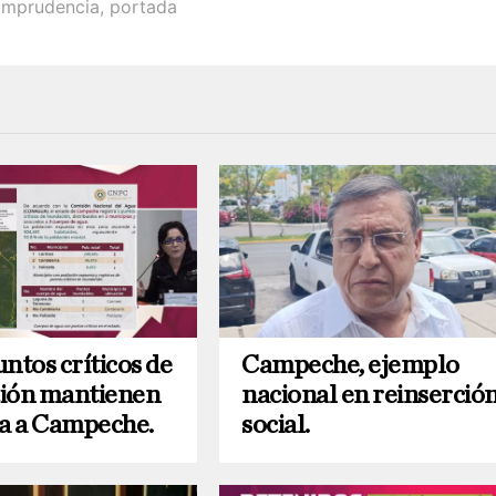
Imprudencia
,
portada
ntos críticos de
Campeche, ejemplo
ión mantienen
nacional en reinserció
ta a Campeche.
social.