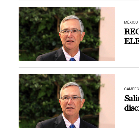
MÉXICO
REC
EL
CAMPEC
Sali
dis