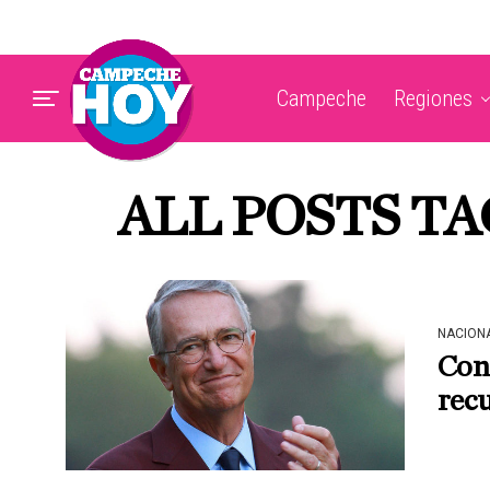
Campeche
Regiones
ALL POSTS TA
NACION
Con 
rec