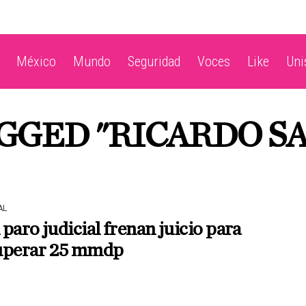
México
Mundo
Seguridad
Voces
Like
Un
GGED "RICARDO S
AL
paro judicial frenan juicio para
uperar 25 mmdp