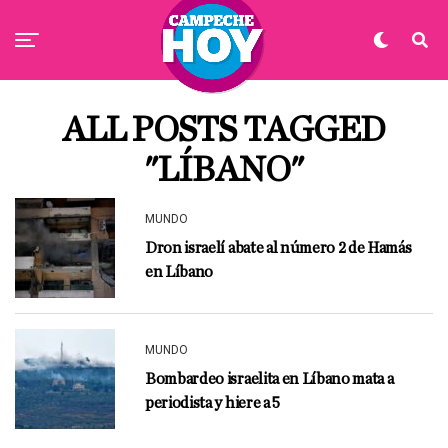
ALL POSTS TAGGED
"LÍBANO"
MUNDO
Dron israelí abate al número 2 de Hamás
en Líbano
MUNDO
Bombardeo israelita en Líbano mata a
periodista y hiere a 5