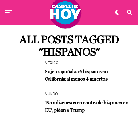
ALL POSTS TAGGED
"HISPANOS"
MÉXICO
Sujeto apuñala a 6 hispanos en
California; al menos 4 muertos
MUNDO
‘No a discursos en contra de hispanos en
EU’, piden a Trump