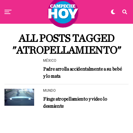
ALL POSTS TAGGED
"ATROPELLAMIENTO"
MÉXICO
Padre arrolla accidentalmente a su bebé
y lo mata
MUNDO
Finge atropellamiento y video lo
desmiente